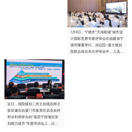
定“十五五”：以项目策划赋能集美
积极组织专业技术人员参加年会并
区高质量发展》为题作专题授课，
在相关论坛进行专题报告和学术交
区直各部门、各镇街、区属国企分
流。
管领导及负责人共同参训，一同梳
理项目谋划与申报的方法思路，为
5月8日，宁德市“天湖新城”城市设
集美区“十五五”时期高质量发展蓄
计国际竞赛专家评审会在福建省宁
势赋能。
德市隆重举行。深总院+厦大规划
院联合体在本次评审会中，入选前
三名优胜方案。
近日，我院规划二所主创规划师王
荻应邀在由厦门市集美区农业农村
和水利局举办的“基层干部项目策
划能力提升”专题培训会上，以
《乡村产业振兴案例及项目实践》