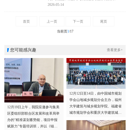
新。 这意味着，老厂区改造的价值目标需要
环机制；探讨微观空间活力与宏观经济繁荣
2026-05-14
修正——不是把空间改造好，而是让旧空间
的原理阐释；探讨空间财政学建构的内涵、
重新接入新制造，长出实实在在的产业增
核心命题与研究边界；探讨空间规划介入空
首页
上一页
下一页
尾页
量。
间与财政的影响方式与路径；探讨如何从土
地财政逻辑向空间财政逻辑转型；探讨如何
当前页
1
/17
通过好的空间规划设计赋能新财源建设；探
讨如何让运营理念和思维成为空间规划赋能
价值的基本方法；探讨新时期财政政策如何
您可能感兴趣
查看更多+
创新支持各级各类空间治理，实现存量提质
增效；探讨面向“十五五”国土空间治理的财
政创新方向等一系列相关议题。
12月12日至14日，由中国城市规划
学会山地城乡规划分会主办，福州
大学建筑与城乡规划学院、福建省
12月19日上午，我院应邀参与集美
城市规划学会和重庆大学建筑城规
区委组织部联合区发展和改革局举
学院承办的2025年中国城市规划学
办的“精准谋划蓄势能，项目申报
会山地城乡规划分会年会在福建福
赋新力”专题培训班，并以《锚