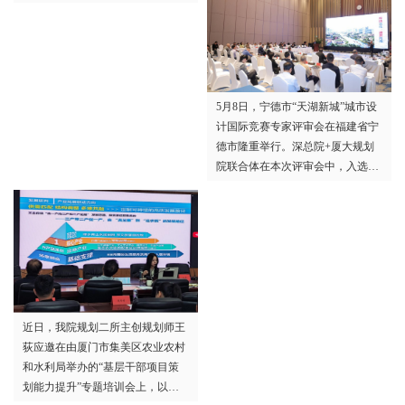
州召开。厦门大学规划设计研究院
定“十五五”：以项目策划赋能集美
积极组织专业技术人员参加年会并
区高质量发展》为题作专题授课，
在相关论坛进行专题报告和学术交
区直各部门、各镇街、区属国企分
流。
管领导及负责人共同参训，一同梳
理项目谋划与申报的方法思路，为
5月8日，宁德市“天湖新城”城市设
集美区“十五五”时期高质量发展蓄
计国际竞赛专家评审会在福建省宁
势赋能。
德市隆重举行。深总院+厦大规划
院联合体在本次评审会中，入选前
三名优胜方案。
近日，我院规划二所主创规划师王
荻应邀在由厦门市集美区农业农村
和水利局举办的“基层干部项目策
划能力提升”专题培训会上，以