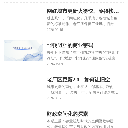
新」出现在「深入推进以人为本的新型城镇
新”为主题，汇聚了来自城市更新、社区规
化」的任务行列。
划、社区治理等领域的专家学者及企业代
网红城市更新火得快、冷得快？
表，围绕社区更新的前沿理论与实践路径展
开了深入研讨。
过去几年，「网红化」几乎成了各地城市更
如何破解？
新的标准动作。老厂房保留工业风，旧街区
引进首店品牌，老港区办起创意市集，辅以
2026-06-16
社交媒体投流……一套组合拳下来，新项目
往往能迅速变身「流量高地」。 但这套打法
“阿那亚”的商业密码
正在失效。仅至2024年末，全国已实施城市
更新项目超过6万个。 复古街区、工业风厂
去年有幸参加了在广州九龙湖举办的“阿那亚
区、市集商圈变得随处可见，大众注意力被
论坛”。作为近年来涌现的“现象级”旅游度假
严重稀释，「网红周期」急剧压缩。 大量项
地产项目，阿那亚模式备受政府和市场关
2026-06-09
目陷入「开业即巅峰」的窘境——首月人山
注。本文无意于对阿那亚的建设运营做进一
人海，次月热度减半，半年后门庭冷落，最
步的赘述解读，而是想基于笔者的商业直
老厂区更新2.0：如何让旧空间
终陷入「不办活动没人来，办了活动亏本赚
觉，聊聊阿那亚商业模式的底层逻辑。
吆喝」的恶性循环。
城市更新的重心，正在从「保基本」转向
长出「新制造」？
「找增量」。 过去十年，全国累计改造城镇
老旧小区24万多个、更新地下管网84万公
2026-05-21
里，但这是城市更新的A面。 2026年《政府
工作报告》明确提出了B面：以先进制造业
财政空间化的探索
为骨干建设现代化产业体系，实施新一轮制
造业重点产业链高质量发展行动，并安排
本期主题：存量规划时代的空间财政学建
2000亿元超长期特别国债支持大规模设备更
构。聚焦探讨空间与财政的内在作用因果循