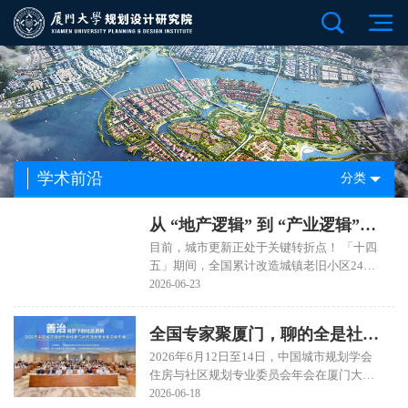
学术前沿
分类
从 “地产逻辑” 到 “产业逻辑”：
目前，城市更新正处于关键转折点！ 「十四
场景改写城市更新规则！
五」期间，全国累计改造城镇老旧小区24万
多个，改造供水、燃气等地下管网84万公
2026-06-23
里，增设养老托育等社区服务设施6.4万个。
今年出台的《关于持续推进城市更新行动的
全国专家聚厦门，聊的全是社区
意见》，进一步明确了推进城镇老旧小区整
治改造、完整社区建设、城中村改造、地下
2026年6月12日至14日，中国城市规划学会
更新的“钱”和“路”
管网更新等重点任务。 10月底，在影响未来
住房与社区规划专业委员会年会在厦门大学
5年发展的「十五五」规划建议中，「城市更
成功召开。本次会议以“善治视野下的社区更
2026-06-18