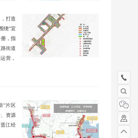
》，打造
围绕”宜
手册，指
三路街道
间运营，
新”片区
合、资源
”晋江经