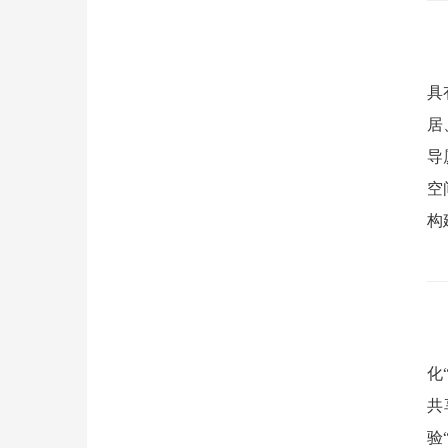
具
居
导
空
构
化
共
验