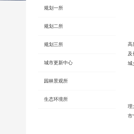
规划一所
规划二所
坚
高
规划三所
及
城市更新中心
城
经
园林景观所
生态环境所
理
市