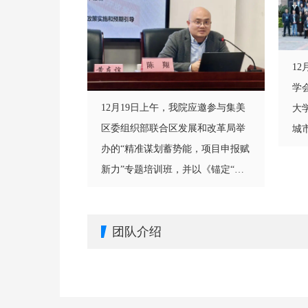
12
学
12月19日上午，我院应邀参与集美
大
区委组织部联合区发展和改革局举
城
办的“精准谋划蓄势能，项目申报赋
学
新力”专题培训班，并以《锚定“十
会
五五”：以项目策划赋能集美区高质
州
量发展》为题作专题授课，区直各
积
团队介绍
部门、各镇街、区属国企分管领导
在
及负责人共同参训，一同梳理项目
流
谋划与申报的方法思路，为集美
区“十五五”时期高质量发展蓄势赋