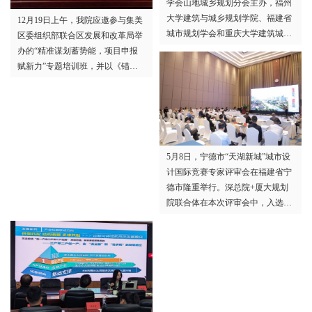
学会山地城乡规划分会主办，福州
大学建筑与城乡规划学院、福建省
12月19日上午，我院应邀参与集美
城市规划学会和重庆大学建筑城规
区委组织部联合区发展和改革局举
学院承办的2025年中国城市规划学
办的“精准谋划蓄势能，项目申报
会山地城乡规划分会年会在福建福
赋新力”专题培训班，并以《锚
州召开。厦门大学规划设计研究院
定“十五五”：以项目策划赋能集美
积极组织专业技术人员参加年会并
区高质量发展》为题作专题授课，
在相关论坛进行专题报告和学术交
区直各部门、各镇街、区属国企分
流。
管领导及负责人共同参训，一同梳
理项目谋划与申报的方法思路，为
5月8日，宁德市“天湖新城”城市设
集美区“十五五”时期高质量发展蓄
计国际竞赛专家评审会在福建省宁
势赋能。
德市隆重举行。深总院+厦大规划
院联合体在本次评审会中，入选前
三名优胜方案。